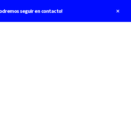
Clos
odremos seguir en contacto!
Top
Bann