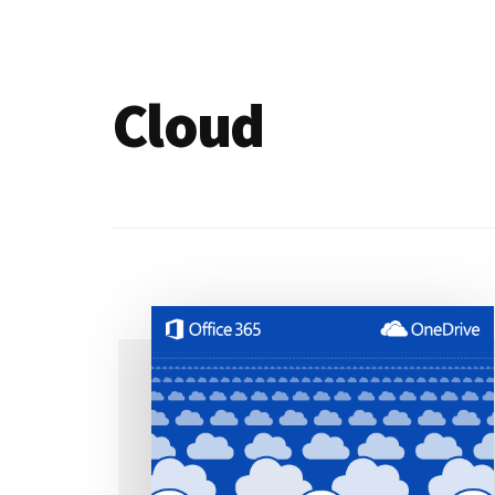
de
blogs
Cloud