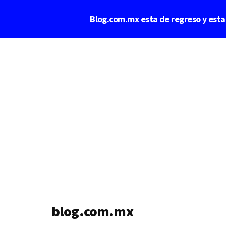
Saltar
Blog.com.mx esta de regreso y est
al
contenido
Additional
principal
menu
blog.com.mx
blog