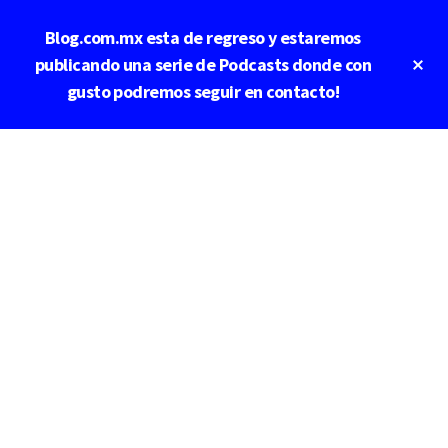
Saltar
Blog.com.mx esta de regreso y estaremos
al
contenido
Cl
publicando una serie de Podcasts donde con
To
principal
gusto podremos seguir en contacto!
Ba
Additional
menu