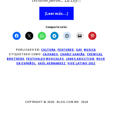
cerraron fueron… La Ley!!!
acerca
[Leer más…]
de
Larga
vida
Comparte esto:
al
Vive
Latino
PUBLICADO EN:
CULTURA
,
FEATURED
,
GAY
,
MUSICA
ETIQUETADO COMO:
CAIFANES
,
CHARLY GARCÃ­A
,
CHEMICAL
BROTHERS
,
FESTIVALES MUSICALES
,
JANES ADICCTION
,
ROCK
EN ESPAÑOL
,
SAÚL HERNANDEZ
,
VIVE LATINO 2011
COPYRIGHT © 2026 · BLOG.COM.MX · 2018