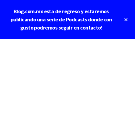
Saltar
Blog.com.mx esta de regreso y estaremos
al
contenido
Cl
publicando una serie de Podcasts donde con
To
principal
gusto podremos seguir en contacto!
Ba
Additional
menu