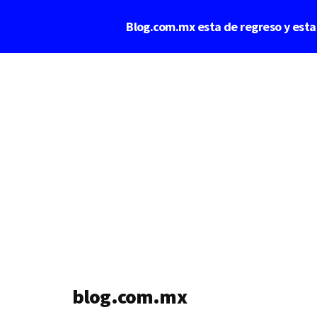
Saltar
Blog.com.mx esta de regreso y est
al
contenido
Additional
principal
menu
blog.com.mx
blog