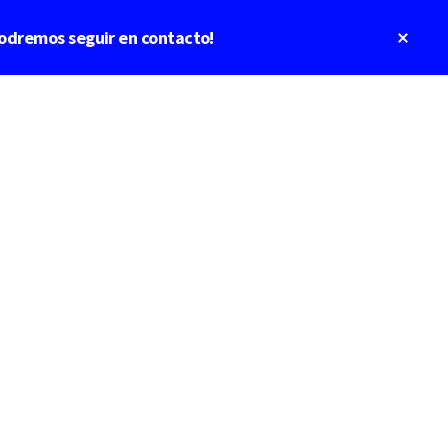
Clos
odremos seguir en contacto!
Top
Bann