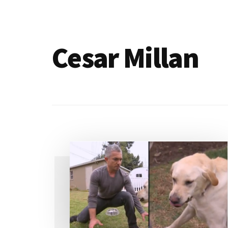
de
blogs
Cesar Millan