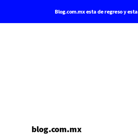
Saltar
Blog.com.mx esta de regreso y est
al
contenido
Additional
principal
menu
blog.com.mx
blog