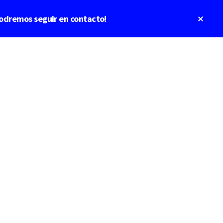
Clos
odremos seguir en contacto!
Top
Bann