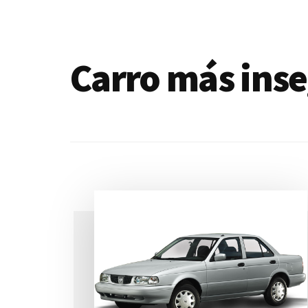
de
blogs
Carro más ins