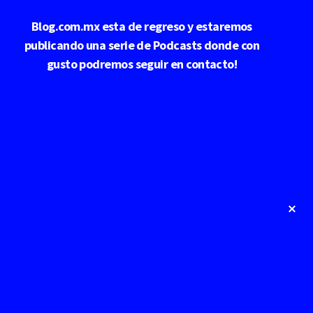
Saltar
Blog.com.mx esta de regreso y estaremos
al
contenido
publicando una serie de Podcasts donde con
principal
gusto podremos seguir en contacto!
Cl
To
Ba