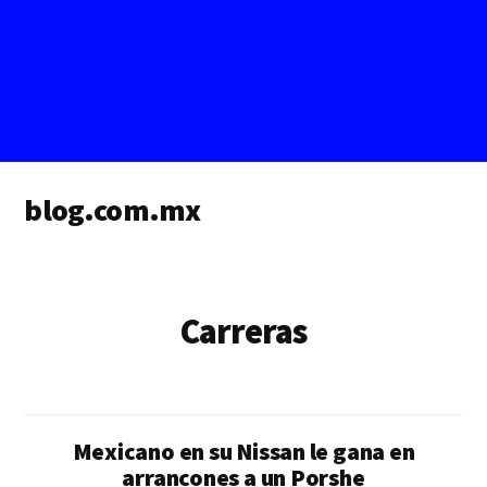
Additional
blog.com.mx
menu
blog
de
blogs
Carreras
Mexicano en su Nissan le gana en
arrancones a un Porshe