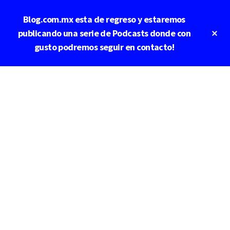
Saltar
Blog.com.mx esta de regreso y estaremos
al
contenido
Cl
publicando una serie de Podcasts donde con
To
principal
gusto podremos seguir en contacto!
Ba
Additional
menu