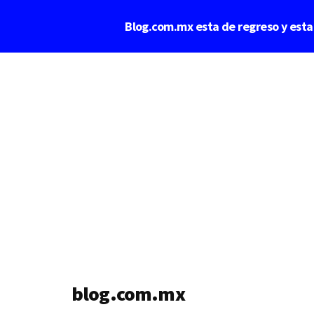
Saltar
Blog.com.mx esta de regreso y est
al
contenido
Additional
principal
menu
blog.com.mx
blog