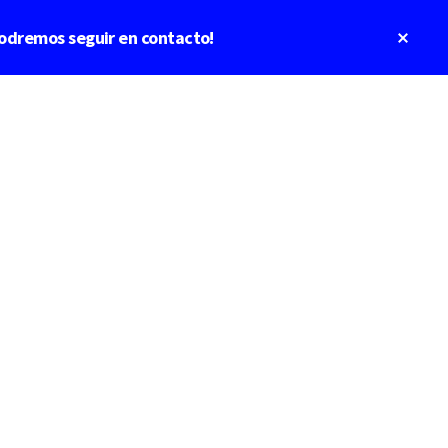
Clos
odremos seguir en contacto!
Top
Bann