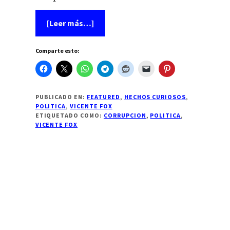
acerca
[Leer más…]
de
Las
mentiras
Comparte esto:
de
Vicente
Fox…
los
carros.
PUBLICADO EN:
FEATURED
,
HECHOS CURIOSOS
,
POLITICA
,
VICENTE FOX
ETIQUETADO COMO:
CORRUPCION
,
POLITICA
,
VICENTE FOX