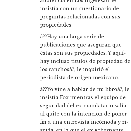
audiencia en Los íngelesâ?? le
insistí­a con un cuestionario de
preguntas relacionadas con sus
propiedades.
â??Hay una larga serie de
publicaciones que aseguran que
éstas son sus propiedades. Y aquí­
hay incluso tí­tulos de propiedad de
los ranchosâ?, le inquirió el
periodista de origen mexicano.
â??Yo vine a hablar de mi libroâ?, le
insistí­a Fox mientras el equipo de
seguridad del ex mandatario salí­a
al quite con la intención de poner
fin a una entrevista incómoda y rí­
spida, en la que el ex gobernante