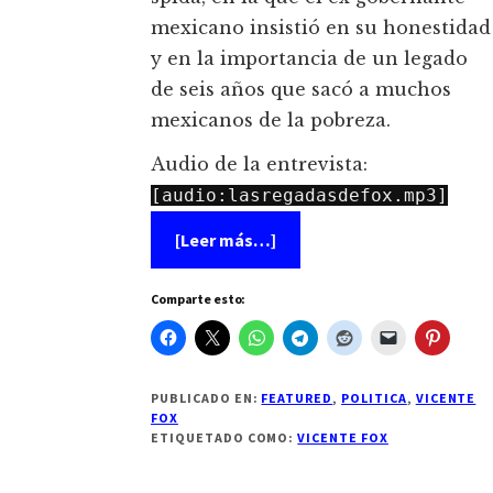
mexicano insistió en su honestidad
y en la importancia de un legado
de seis años que sacó a muchos
mexicanos de la pobreza.
Audio de la entrevista:
[audio:lasregadasdefox.mp3]
acerca
[Leer más…]
de
Puras
de
Comparte esto:
Vicente!
Ahora
Fox
estalla
contra
periodista
PUBLICADO EN:
FEATURED
,
POLITICA
,
VICENTE
en
FOX
EU
ETIQUETADO COMO:
VICENTE FOX