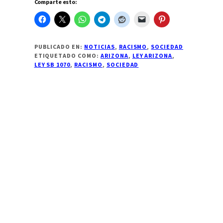
Comparte esto:
de
Arizona
protestan
por
ley
SB
PUBLICADO EN:
NOTICIAS
,
RACISMO
,
SOCIEDAD
1070
ETIQUETADO COMO:
ARIZONA
,
LEY ARIZONA
,
LEY SB 1070
,
RACISMO
,
SOCIEDAD