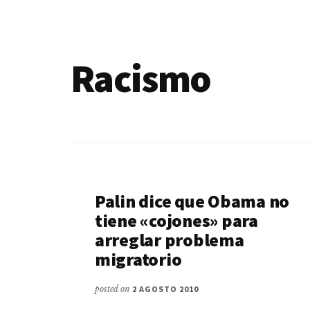
de
blogs
Racismo
Palin dice que Obama no
tiene «cojones» para
arreglar problema
migratorio
posted on
2 AGOSTO 2010