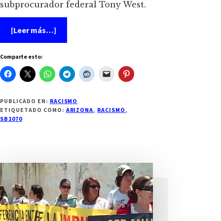
subprocurador federal Tony West.
acerca
[Leer más…]
de
Barack
Obama
Comparte esto:
va
contra
la
Ley
1070
de
PUBLICADO EN:
RACISMO
Arizona
ETIQUETADO COMO:
ARIZONA
,
RACISMO
,
SB1070