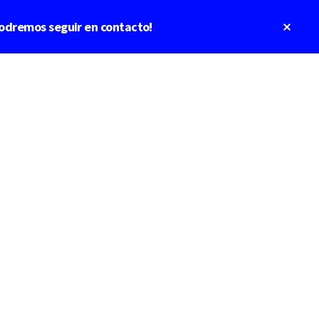
Clos
odremos seguir en contacto!
Top
Bann