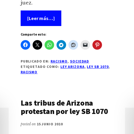
juez.
acerca
[Leer más…]
de
Reves
a
Comparte esto:
la
Ley
SB1070,
Juez
bloquea
partes
PUBLICADO EN:
RACISMO
,
SOCIEDAD
polémicas
ETIQUETADO COMO:
LEY ARIZONA
,
LEY SB 1070
,
de
RACISMO
ley
Arizona
Las tribus de Arizona
protestan por ley SB 1070
posted on
15 JUNIO 2010