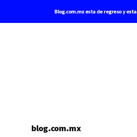
Saltar
Blog.com.mx esta de regreso y est
al
contenido
Additional
principal
menu
blog.com.mx
blog