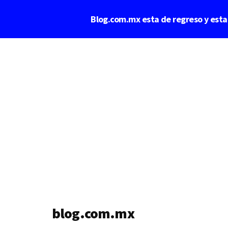
Saltar
Blog.com.mx esta de regreso y est
al
contenido
Additional
principal
menu
blog.com.mx
blog