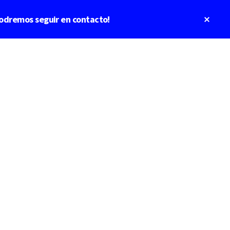
Clos
odremos seguir en contacto!
Top
Bann